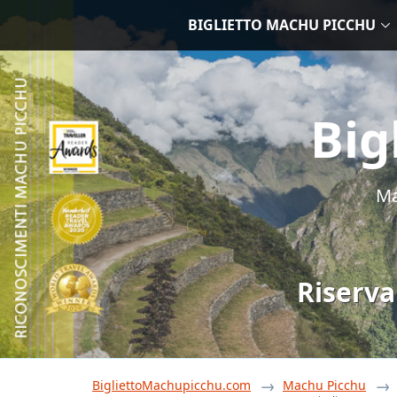
BIGLIETTO MACHU PICCHU
Big
Ma
Riserva
BigliettoMachupicchu.com
Machu Picchu