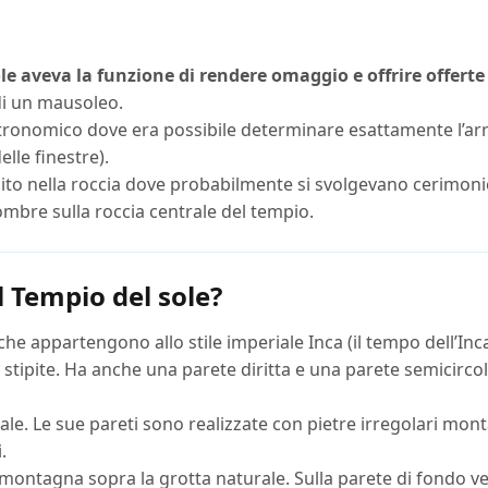
le aveva la funzione di rendere omaggio e offrire offerte 
di un mausoleo.
nomico dove era possibile determinare esattamente l’arrivo 
lle finestre).
pito nella roccia dove probabilmente si svolgevano cerimonie 
 ombre sulla roccia centrale del tempio.
l Tempio del sole?
 che appartengono allo stile imperiale Inca (il tempo dell’In
stipite. Ha anche una parete diritta e una parete semicircol
ale. Le sue pareti sono realizzate con pietre irregolari mon
.
montagna sopra la grotta naturale. Sulla parete di fondo vedr