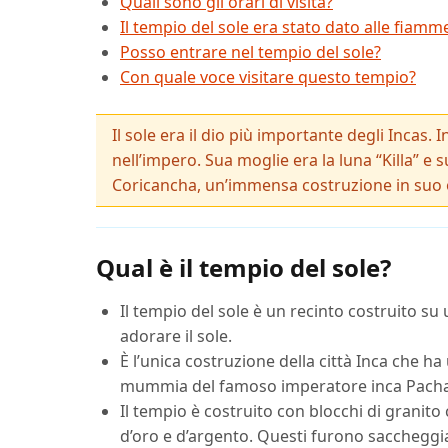
Quali sono gli orari di visita?
Il tempio del sole era stato dato alle fiamm
Posso entrare nel tempio del sole?
Con quale voce visitare questo tempio?
Il sole era il dio più importante degli Incas. 
nell’impero. Sua moglie era la luna “Killa” e 
Coricancha, un’immensa costruzione in suo 
Qual è il tempio del sole?
Il tempio del sole è un recinto costruito su 
adorare il sole.
È l’unica costruzione della città Inca che h
mummia del famoso imperatore inca Pachacut
Il tempio è costruito con blocchi di granit
d’oro e d’argento. Questi furono saccheggia