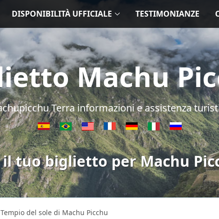
DISPONIBILITÀ UFFICIALE
TESTIMONIANZE
lietto Machu Pi
chupicchu Terra informazioni e assistenza turist
 il tuo biglietto per Machu Pic
Tempio del sole di Machu Picchu