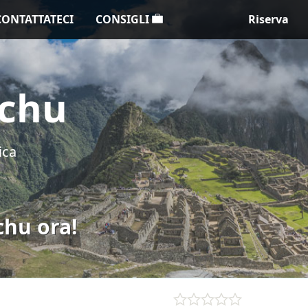
CONTATTATECI
CONSIGLI
Riserva
cchu
ica
chu ora!