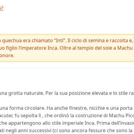
e?
In quechua era chiamato “Inti”. Il ciclo di semina e raccolta e
suo figlio l’imperatore Inca. Oltre al tempio del sole a Machu
onore.
una grotta naturale. Per la sua posizione elevata e lo stile ra
a una forma circolare. Ha anche finestre, nicchie e una porta 
ec fu sepolta lì , che ordinò la costruzione di Machu Pic
o che appartengono allo stile imperiale Inca. Prima dell’inv
ti negli anni successivi (ci sono ancora fessure che sono l