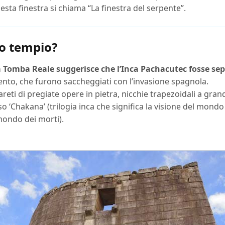
ta finestra si chiama “La finestra del serpente”.
to tempio?
 Tomba Reale suggerisce che l’Inca Pachacutec fosse sepo
ento, che furono saccheggiati con l’invasione spagnola.
areti di pregiate opere in pietra, nicchie trapezoidali a gra
o ‘Chakana’ (trilogia inca che significa la visione del mondo
 mondo dei morti).