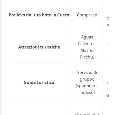
In
(
Prelievo dal tuo hotel a Cusco
Compreso
turi
ben
Aguas
A
Calientes,
Cal
Attrazioni turistiche
Machu
M
Picchu.
Pi
Se
Servizio di
pr
gruppo
Guida turistica
(sp
(spagnolo –
ing
inglese)
altre
G
Gruppo fino
pr