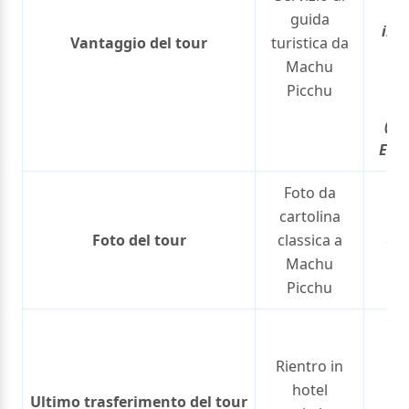
C
guida
in t
Vantaggio del tour
turistica da
M
Machu
Pi
Picchu
ri
(SE
ESC
Foto da
Fo
cartolina
car
Foto del tour
classica a
cla
Machu
M
Picchu
P
Ri
all
Rientro in
tur
hotel
Ultimo trasferimento del tour
in