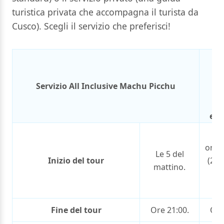
turistica privata che accompagna il turista da
Cusco). Scegli il servizio che preferisci!
Se
pr
M
Servizio All Inclusive Machu Picchu
P
(se
esc
5:
orari
Le 5 del
Inizio del tour
(2° o
mattino.
7:
or
Fine del tour
Ore 21:00.
Ore