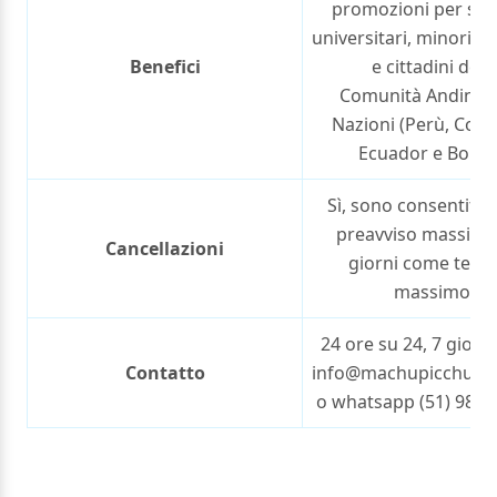
promozioni per stu
universitari, minori di
Benefici
e cittadini dell
Comunità Andina d
Nazioni (Perù, Colo
Ecuador e Bolivia
Sì, sono consentiti 
preavviso massimo 
Cancellazioni
giorni come term
massimo.
24 ore su 24, 7 giorni
Contatto
info@machupicchute
o whatsapp (51) 982 