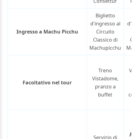
Consettur
Con
Biglietto
Big
d'ingresso al
d'ing
Ingresso a Machu Picchu
Circuito
Ci
Classico di
Clas
Machupicchu
Mach
T
Treno
Vis
Vistadome,
pr
Facoltativo nel tour
pranzo a
bu
buffet
cola
s
G
tur
pri
Servizio di