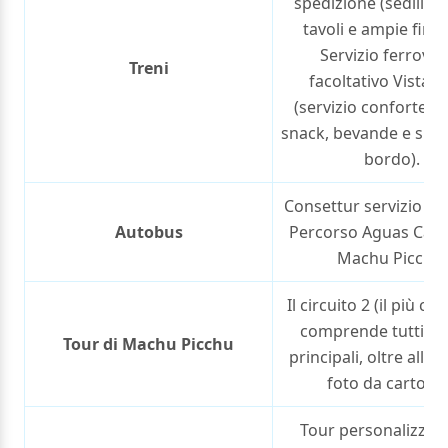
spedizione (sedili c
tavoli e ampie fines
Servizio ferrovia
Treni
facoltativo Vista
(servizio confortevo
snack, bevande e spet
bordo).
Consettur servizio ec
Autobus
Percorso Aguas Calie
Machu Picchu.
Il circuito 2 (il più c
comprende tutti i t
Tour di Machu Picchu
principali, oltre alla c
foto da cartolin
Tour personalizzat