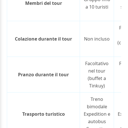
Membri del tour
a 10 turisti
sce
tu
Faco
ne
Colazione durante il tour
Non incluso
(cola
s
Facoltativo
Faco
nel tour
ne
Pranzo durante il tour
(buffet a
(bu
Tinkuy)
Ti
Treno
T
bimodale
bi
Trasporto turistico
Expedition e
Expe
autobus
au