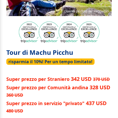
Guarda più foto dei viaggiatori
Tour di Machu Picchu
risparmia il 10%! Per un tempo limitato!
342 USD
Super prezzo per Straniero
370 USD
328 USD
Super prezzo per Comunità andina
360 USD
437 USD
Super prezzo in servizio "privato"
480 USD