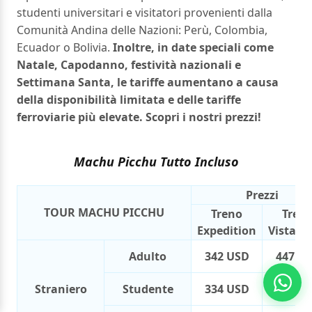
studenti universitari e visitatori provenienti dalla
Comunità Andina delle Nazioni: Perù, Colombia,
Ecuador o Bolivia.
Inoltre, in date speciali come
Natale, Capodanno, festività nazionali e
Settimana Santa, le tariffe aumentano a causa
della disponibilità limitata e delle tariffe
ferroviarie più elevate. Scopri i nostri prezzi!
Machu Picchu Tutto Incluso
Prezzi
TOUR MACHU PICCHU
Treno
Tren
Expedition
Vistad
Adulto
342 USD
447 U
Straniero
Studente
334 USD
439 U