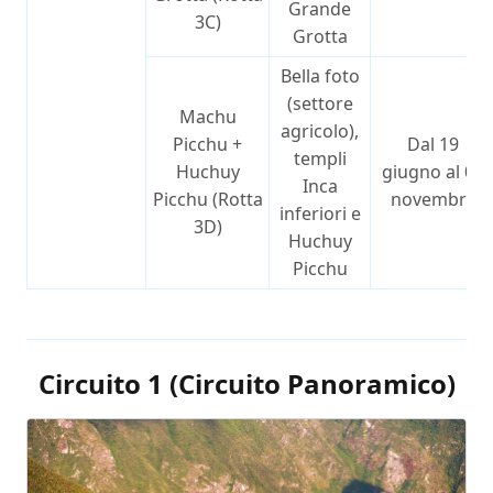
Grande
3C)
Grotta
Bella foto
(settore
Machu
agricolo),
Picchu +
Dal 19
templi
Huchuy
giugno al 02
Inca
Picchu (Rotta
novembre
inferiori e
3D)
Huchuy
Picchu
Circuito 1 (Circuito Panoramico)