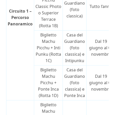
Picchu
Guardiano
Classic Photo
Tutto l’anno
(foto
Circuito 1 –
o Superior
classica)
Percorso
Terrace
Panoramico
(Rotta 1B)
Biglietto
Casa del
Machu
Guardiano
Dal 19
Picchu + Inti
(foto
giugno al 02
Punku (Rotta
classica) e
novembre
1C)
Intipunku
Biglietto
Casa del
Machu
Guardiano
Dal 19
Picchu +
(foto
giugno al 02
Ponte Inca
classica) e
novembre
(Rotta 1D)
Ponte Inca
Biglietto
Machu