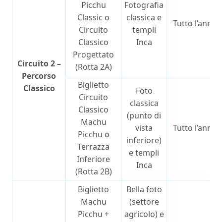
Picchu
Fotografia
Classic o
classica e
Tutto l’anno
Circuito
templi
Classico
Inca
Progettato
Circuito 2 –
(Rotta 2A)
Percorso
Biglietto
Classico
Foto
Circuito
classica
Classico
(punto di
Machu
vista
Tutto l’anno
Picchu o
inferiore)
Terrazza
e templi
Inferiore
Inca
(Rotta 2B)
Biglietto
Bella foto
Machu
(settore
Picchu +
agricolo) e