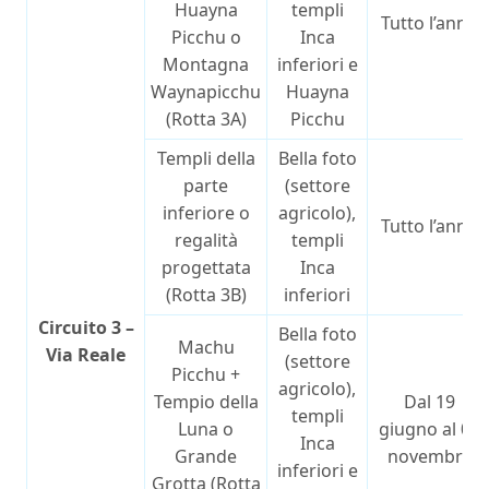
Huayna
templi
Tutto l’anno
Picchu o
Inca
Montagna
inferiori e
Waynapicchu
Huayna
(Rotta 3A)
Picchu
Templi della
Bella foto
parte
(settore
inferiore o
agricolo),
Tutto l’anno
regalità
templi
progettata
Inca
(Rotta 3B)
inferiori
Circuito 3 –
Bella foto
Machu
Via Reale
(settore
Picchu +
agricolo),
Tempio della
Dal 19
templi
Luna o
giugno al 02
Inca
Grande
novembre
inferiori e
Grotta (Rotta