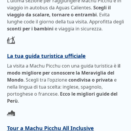
L'ultima sezione per raggiungere Machu Picchu è in
viaggio in autobus da Aguas Calientes.
Scegli il
viaggio da scalare, tornare o entrambi
. Evita
lunghe code il giorno della tua visita. Approfitta degli
sconti per i bambini
e viaggia in sicurezza.
La tua guida turistica ufficiale
La visita a Machu Picchu con una guida turistica è
il
modo migliore per conoscere la Meraviglia del
Mondo
. Scegli tra l'opzione
condivisa o privata
e
nella lingua di tua scelta: inglese, spagnolo,
portoghese o francese.
Ecco le migliori guide del
Perù
.
Tour a Machu Picchu All Inclusive