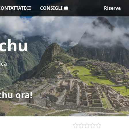
CONTATTATECI
CONSIGLI
Riserva
cchu
ica
chu ora!