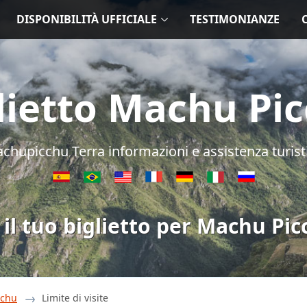
DISPONIBILITÀ UFFICIALE
TESTIMONIANZE
lietto Machu Pi
chupicchu Terra informazioni e assistenza turist
 il tuo biglietto per Machu Pic
cchu
Limite di visite