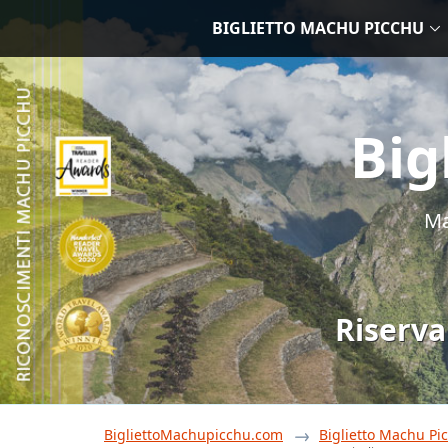
BIGLIETTO MACHU PICCHU
Big
Ma
Riserva
BigliettoMachupicchu.com
Biglietto Machu Pi