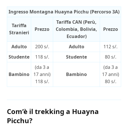
Ingresso Montagna Huayna Picchu (Percorso 3A)
Tariffa CAN (Perù,
Tariffa
Prezzo
Colombia, Bolivia,
Prezzo
Stranieri
Ecuador)
Adulto
200 s/.
Adulto
112 s/.
Studente
118 s/.
Studente
80 s/.
(da 3 a
(da 3 a
Bambino
17 anni)
Bambino
17 anni)
118 s/.
80 s/.
Com’è il trekking a Huayna
Picchu?