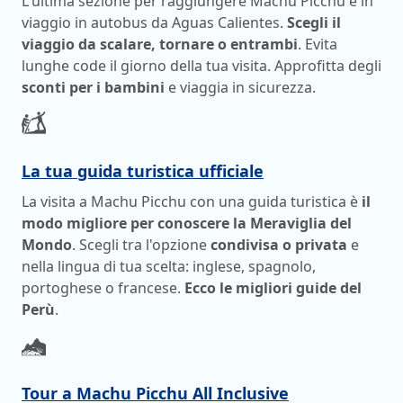
L'ultima sezione per raggiungere Machu Picchu è in
viaggio in autobus da Aguas Calientes.
Scegli il
viaggio da scalare, tornare o entrambi
. Evita
lunghe code il giorno della tua visita. Approfitta degli
sconti per i bambini
e viaggia in sicurezza.
La tua guida turistica ufficiale
La visita a Machu Picchu con una guida turistica è
il
modo migliore per conoscere la Meraviglia del
Mondo
. Scegli tra l'opzione
condivisa o privata
e
nella lingua di tua scelta: inglese, spagnolo,
portoghese o francese.
Ecco le migliori guide del
Perù
.
Tour a Machu Picchu All Inclusive