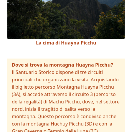
La cima di Huayna Picchu
Dove si trova la montagna Huayna Picchu?
Il Santuario Storico dispone di tre circuiti
principali che organizzano la visita. Acquistando
il biglietto percorso Montagna Huayna Picchu
(3A), si accede attraverso il circuito 3 (percorso
della regalità) di Machu Picchu, dove, nel settore
nord, inizia il tragitto di salita verso la
montagna. Questo percorso è condiviso anche
con la montagna Huchuy Picchu (3D) e con la
Gran Caverna o Tempio della Luna (3C),