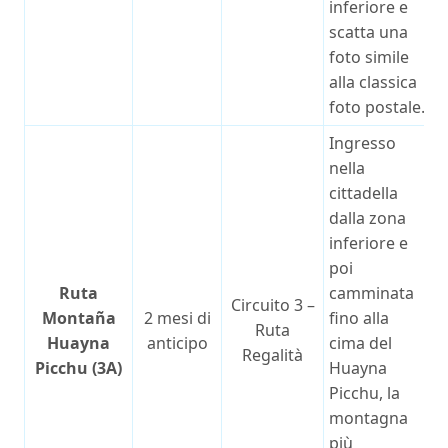
inferiore e
scatta una
foto simile
alla classica
foto postale.
Ingresso
nella
cittadella
dalla zona
inferiore e
poi
Ruta
camminata
Circuito 3 –
Montaña
2 mesi di
fino alla
Ruta
Huayna
anticipo
cima del
Regalità
Picchu (3A)
Huayna
Picchu, la
montagna
più