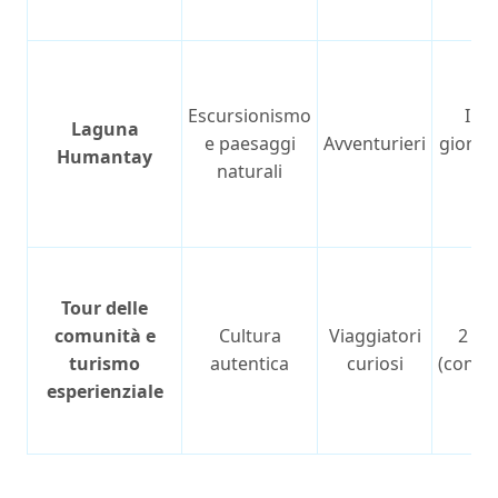
Escursionismo
Int
Laguna
e paesaggi
Avventurieri
giorna
Humantay
naturali
or
Tour delle
comunità e
Cultura
Viaggiatori
2 gio
turismo
autentica
curiosi
(consig
esperienziale