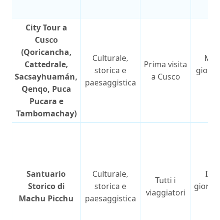
City Tour a
Cusco
(Qoricancha,
Culturale,
Mez
Cattedrale,
Prima visita
storica e
giorna
Sacsayhuamán,
a Cusco
paesaggistica
or
Qenqo, Puca
Pucara e
Tambomachay)
Santuario
Culturale,
Int
Tutti i
Storico di
storica e
giorna
viaggiatori
Machu Picchu
paesaggistica
or