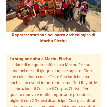
Rappresentazione nel parco archeologico di
Machu Picchu
La stagione alta a Machu Picchu
Le date di maggiore afflusso a Machu Picchu
sono nei mesi di giugno, luglio e agosto. Giorni
che coincidono con le Feste Patriottiche, ma
anche con eventi importanti come l’Inti Raymi, le
celebrazioni di Cusco e il Corpus Christi. Per
questo motivo è molto importante prenotare i
biglietti con 2-3 mesi di anticipo. Così garantirai
il tuo posto nella meraviglia del mondo e potrai