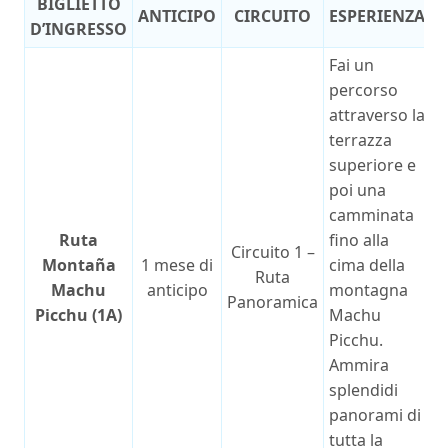
BIGLIETTO
ANTICIPO
CIRCUITO
ESPERIENZA
D’INGRESSO
Fai un
percorso
attraverso la
terrazza
superiore e
poi una
camminata
Ruta
fino alla
Circuito 1 –
Montaña
1 mese di
cima della
Ruta
Machu
anticipo
montagna
Panoramica
Picchu (1A)
Machu
Picchu.
Ammira
splendidi
panorami di
tutta la