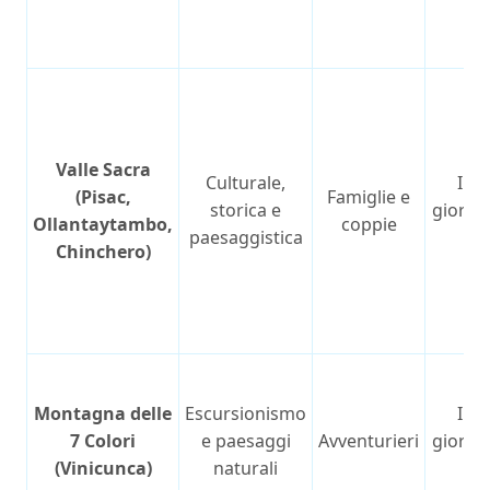
Valle Sacra
Culturale,
Int
(Pisac,
Famiglie e
storica e
giorna
Ollantaytambo,
coppie
paesaggistica
or
Chinchero)
Montagna delle
Escursionismo
Int
7 Colori
e paesaggi
Avventurieri
giorna
(Vinicunca)
naturali
or