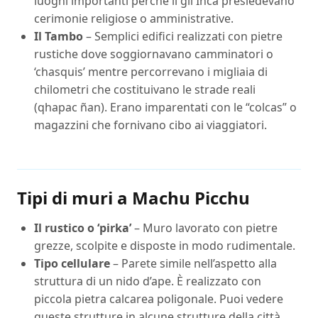
luoghi importanti perché lì gli Inca presiedevano
cerimonie religiose o amministrative.
Il Tambo
– Semplici edifici realizzati con pietre
rustiche dove soggiornavano camminatori o
‘chasquis’ mentre percorrevano i migliaia di
chilometri che costituivano le strade reali
(qhapac ñan). Erano imparentati con le “colcas” o
magazzini che fornivano cibo ai viaggiatori.
Tipi di muri a Machu Picchu
Il rustico o ‘pirka’
– Muro lavorato con pietre
grezze, scolpite e disposte in modo rudimentale.
Tipo cellulare
– Parete simile nell’aspetto alla
struttura di un nido d’ape. È realizzato con
piccola pietra calcarea poligonale. Puoi vedere
queste strutture in alcune strutture della città